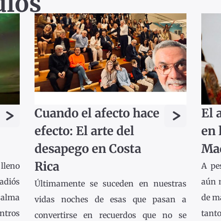
ulos
>
>
Cuando el afecto hace
El 
efecto: El arte del
en 
desapego en Costa
Ma
Rica
lleno
A pe
adiós
aún 
Últimamente se suceden en nuestras
 alma
de ma
vidas noches de esas que pasan a
ntros
tanto
convertirse en recuerdos que no se