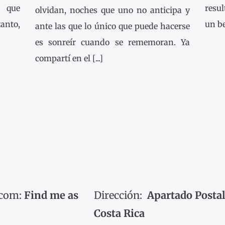
s que
resu
olvidan, noches que uno no anticipa y
tanto,
un be
ante las que lo único que puede hacerse
es sonreír cuando se rememoran. Ya
compartí en el [...]
.com:
Find me as
Dirección:
Apartado Postal
Costa Rica