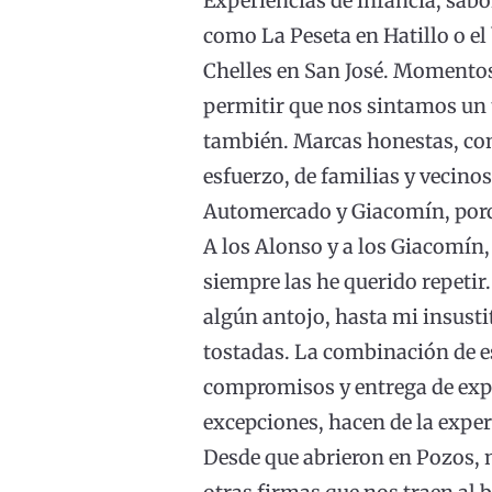
Experiencias de infancia, sabo
como La Peseta en Hatillo o el b
Chelles en San José. Momentos
permitir que nos sintamos un 
también. Marcas honestas, con e
esfuerzo, de familias y vecino
Automercado y Giacomín, porq
A los Alonso y a los Giacomín,
siempre las he querido repetir.
algún antojo, hasta mi insustit
tostadas. La combinación de e
compromisos y entrega de expec
excepciones, hacen de la expe
Desde que abrieron en Pozos, n