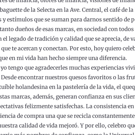
res de infancia, olores de infancia, visiones de inf
aguette de la Selecta en la Ave. Central, el café de la
 y estímulos que se suman para darnos sentido de p
tanto dueños de esas marcas, en sociedad con todos 
l legado de tradición y calidad que se aprecia, de va
s que te acercan y conectan. Por esto, hoy quiero c
ue en mi vida han hecho siempre una diferencia.
 yo tengo que agradecerles muchas experiencias vivi
 Desde encontrar nuestros quesos favoritos o las fruta
uíble holandesina en la pastelería de la vida, el que
stas marcas, además, generan confianza en sus clien
tativas felizmente satisfechas. La consistencia en 
riencia de compra una que se recicla constantemente
uestra calidad de vida mejoró. Y por ello, celebro 