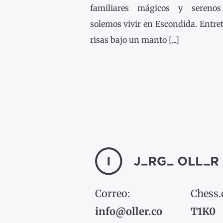
familiares mágicos y sereno
solemos vivir en Escondida. Entre
risas bajo un manto [...]
Correo:
Chess
info@oller.co
T1K0