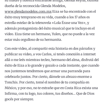
su madre y nuestra entrañable amiga, Glenda Reyna, exitosa
dueña de la reconocida Glenda Modelos,
www.glendamodelos.com.mx
Eiza se ha encontrado con el
éxito muy temprano en su vida, cuando a los 17 años es
estrella estelar de la telenovela «Lola Érase una Vez», y
además protagonista del éxito musical que te incluyo en el
video. Eiza tiene un hermano, Yulen, que no puede a la vez
estar más orgulloso de su hermanita.
Con este video, al compartir esta historia en dos párrafos y
publicar su video, a vos Carlos, si tenés conexión a internet
allá o me leés mientras tecleo, hermano del alma, disfrutá del
éxito de Eiza a lo grande y gozalo a cada instante, que cuando
nos juntemos tendremos que armar una parranda para
celebrarlo juntos. Por cierto, dámele un abrazo enorme a
Tonchis. Por cierto, tomé el nombre de tu compañía en
México, y por eso, no te extrañe que en Costa Rica exista una
Infirma, con tu logo, tus colores, tus diseños… Que de Dios
gocés por siempre.