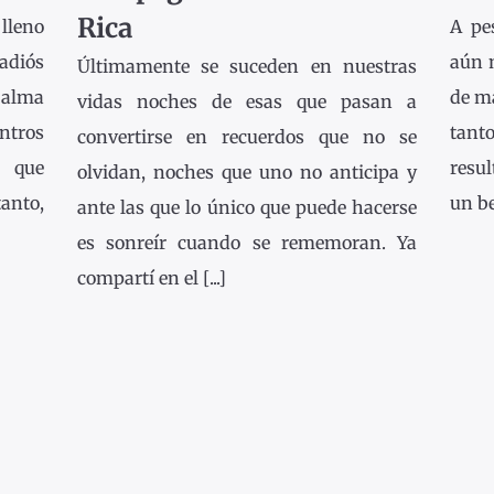
Rica
lleno
A pe
adiós
aún 
Últimamente se suceden en nuestras
 alma
de ma
vidas noches de esas que pasan a
ntros
tanto
convertirse en recuerdos que no se
s que
resu
olvidan, noches que uno no anticipa y
tanto,
un be
ante las que lo único que puede hacerse
es sonreír cuando se rememoran. Ya
compartí en el [...]