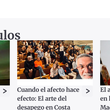
ulos
>
>
Cuando el afecto hace
El 
efecto: El arte del
en 
desapego en Costa
Ma