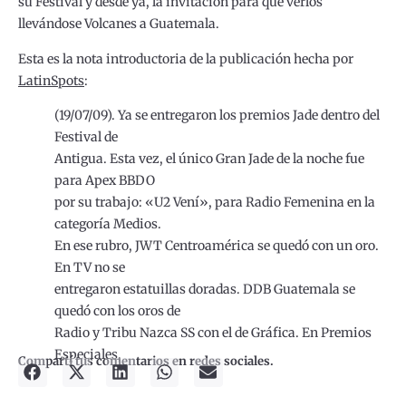
su Festival y desde ya, la invitación para que verlos
llevándose Volcanes a Guatemala.
Esta es la nota introductoria de la publicación hecha por
LatinSpots
:
(19/07/09). Ya se entregaron los premios Jade dentro del
Festival de
Antigua. Esta vez, el único Gran Jade de la noche fue
para Apex BBDO
por su trabajo: «U2 Vení», para Radio Femenina en la
categoría Medios.
En ese rubro, JWT Centroamérica se quedó con un oro.
En TV no se
entregaron estatuillas doradas. DDB Guatemala se
quedó con los oros de
Radio y Tribu Nazca SS con el de Gráfica. En Premios
Especiales,
Compartí tus comentarios en redes sociales.