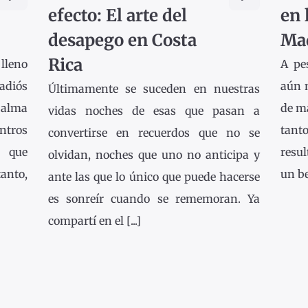
efecto: El arte del
en 
desapego en Costa
Ma
Rica
lleno
A pe
adiós
aún 
Últimamente se suceden en nuestras
 alma
de ma
vidas noches de esas que pasan a
ntros
tanto
convertirse en recuerdos que no se
s que
resu
olvidan, noches que uno no anticipa y
tanto,
un be
ante las que lo único que puede hacerse
es sonreír cuando se rememoran. Ya
compartí en el [...]