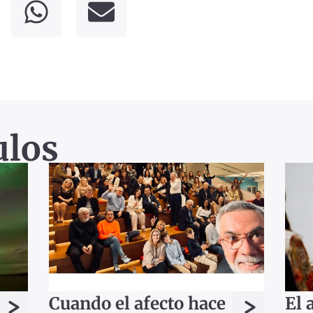
ulos
>
>
Cuando el afecto hace
El 